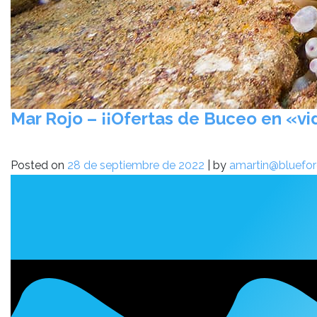
Mar Rojo – ¡¡Ofertas de Buceo en «vi
Posted on
28 de septiembre de 2022
|
by
amartin@bluefor