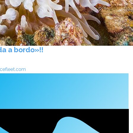
da a bordo»!!
cefleet.com