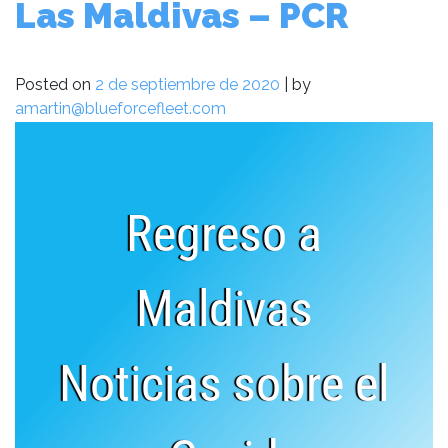
Las Maldivas – PCR
Posted on
2 de septiembre de 2020
|
by
amartin@blueforcefleet.com
Regreso a
Maldivas
Noticias sobre el