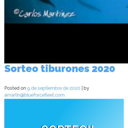
Sorteo tiburones 2020
Posted on
9 de septiembre de 2020
|
by
amartin@blueforcefleet.com